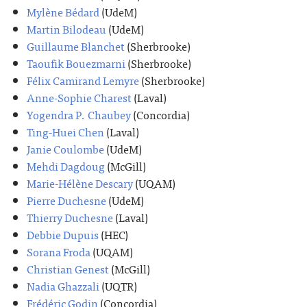
Mylène Bédard
(UdeM)
Martin Bilodeau
(UdeM)
Guillaume Blanchet
(Sherbrooke)
Taoufik Bouezmarni
(Sherbrooke)
Félix Camirand Lemyre
(Sherbrooke)
Anne-Sophie Charest
(Laval)
Yogendra P. Chaubey
(Concordia)
Ting-Huei Chen
(Laval)
Janie Coulombe
(UdeM)
Mehdi Dagdoug
(McGill)
Marie-Hélène Descary
(UQAM)
Pierre Duchesne
(UdeM)
Thierry Duchesne
(Laval)
Debbie Dupuis
(HEC)
Sorana Froda
(UQAM)
Christian Genest
(McGill)
Nadia Ghazzali
(UQTR)
Frédéric Godin
(Concordia)