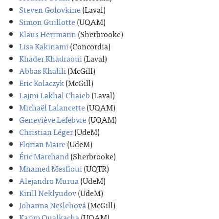
Steven Golovkine
(Laval)
Simon Guillotte
(UQAM)
Klaus Herrmann
(Sherbrooke)
Lisa Kakinami
(Concordia)
Khader Khadraoui
(Laval)
Abbas Khalili
(McGill)
Eric Kolaczyk
(McGill)
Lajmi Lakhal Chaieb
(Laval)
Michaël Lalancette
(UQAM)
Geneviève Lefebvre
(UQAM)
Christian Léger
(UdeM)
Florian Maire
(UdeM)
Éric Marchand
(Sherbrooke)
Mhamed Mesfioui
(UQTR)
Alejandro Murua
(UdeM)
Kirill Neklyudov
(UdeM)
Johanna Nešlehová
(McGill)
Karim Oualkacha
(UQAM)