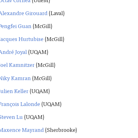
Alexandre Girouard
(Laval)
Pengfei Guan
(McGill)
Jacques Hurtubise
(McGill)
André Joyal
(UQAM)
Joel Kamnitzer
(McGill)
Niky Kamran
(McGill)
Julien Keller
(UQAM)
François Lalonde
(UQAM)
Steven Lu
(UQAM)
Maxence Mayrand
(Sherbrooke)