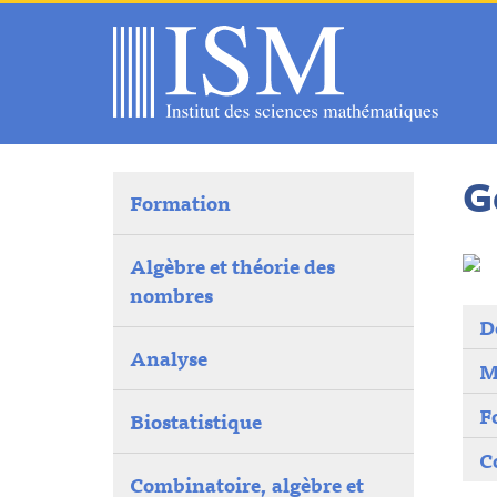
G
Formation
Algèbre et théorie des
nombres
D
Analyse
M
F
Biostatistique
C
Combinatoire, algèbre et