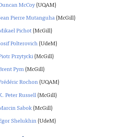
Duncan McCoy
(UQAM)
Jean Pierre Mutanguha
(McGill)
Mikael Pichot
(McGill)
Iosif Polterovich
(UdeM)
Piotr Przytycki
(McGill)
Brent Pym
(McGill)
Frédéric Rochon
(UQAM)
K. Peter Russell
(McGill)
Marcin Sabok
(McGill)
Egor Shelukhin
(UdeM)