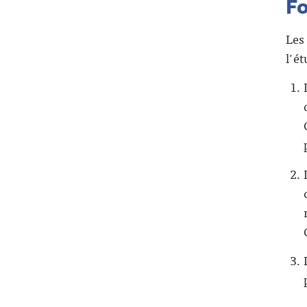
F
Les
l'ét