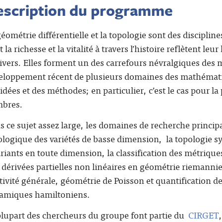
escription du programme
géométrie différentielle et la topologie sont des discip
 la richesse et la vitalité à travers l’histoire reflètent l
nivers. Elles forment un des carrefours névralgiques des
eloppement récent de plusieurs domaines des mathémati
idées et des méthodes; en particulier, c’est le cas pour 
bres.
s ce sujet assez large, les domaines de recherche principa
ologique des variétés de basse dimension, la topologie sy
ariants en toute dimension, la classification des métrique
 dérivées partielles non linéaires en géométrie riemanni
tivité générale, géométrie de Poisson et quantification d
amiques hamiltoniens.
plupart des chercheurs du groupe font partie du
CIRGET