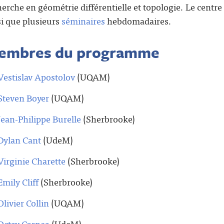
herche en géométrie différentielle et topologie. Le centr
si que plusieurs
séminaires
hebdomadaires.
embres du programme
Vestislav Apostolov
(UQAM)
Steven Boyer
(UQAM)
Jean-Philippe Burelle
(Sherbrooke)
Dylan Cant
(UdeM)
Virginie Charette
(Sherbrooke)
Emily Cliff
(Sherbrooke)
Olivier Collin
(UQAM)
Octav Cornea
(UdeM)