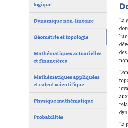
D
logique
La 
Dynamique non-linéaire
dont
l’u
Géométrie et topologie
dév
des 
Mathématiques actuarielles
nom
et financières
Dan
Mathématiques appliquées
top
et calcul scientifique
inv
aux
Physique mathématique
rela
dyn
Probabilités
La 