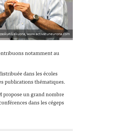
© Izaskun Lekuona, www.activatuneurona.com
 contribuons notamment au
distribuée dans les écoles
es publications thématiques.
'ISM propose un grand nombre
conférences dans les cégeps