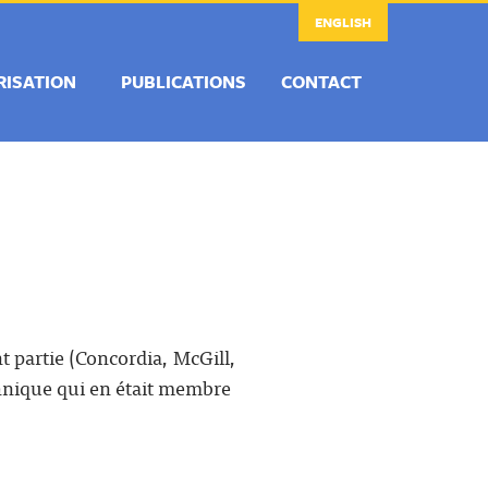
ENGLISH
RISATION
PUBLICATIONS
CONTACT
t partie (Concordia, McGill,
chnique qui en était membre