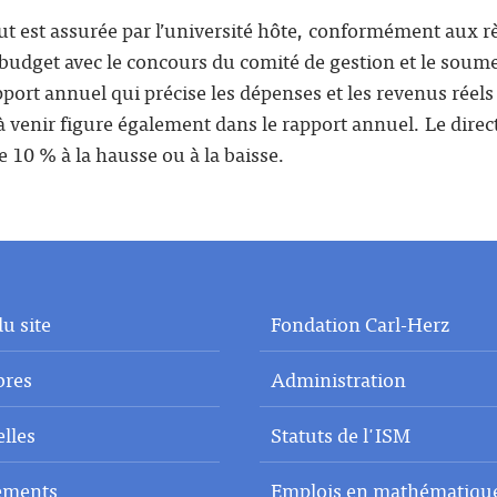
tut est assurée par l’université hôte, conformément aux rè
e budget avec le concours du comité de gestion et le soume
port annuel qui précise les dépenses et les revenus réels 
à venir figure également dans le rapport annuel. Le direct
 10 % à la hausse ou à la baisse.
u site
Fondation Carl-Herz
res
Administration
lles
Statuts de l'ISM
ements
Emplois en mathématiqu