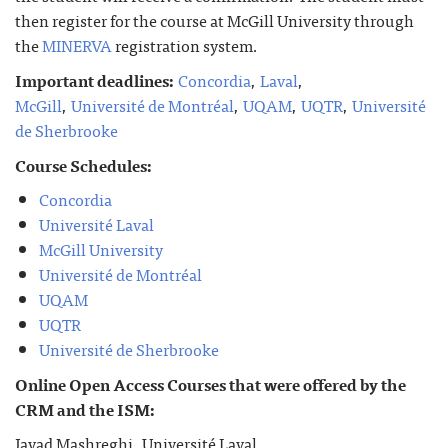
then register for the course at McGill University through
the
MINERVA
registration system.
Important deadlines:
Concordia
,
Laval
,
McGill
,
Université de Montréal
,
UQAM
,
UQTR
,
Université
de Sherbrooke
Course Schedules:
Concordia
Université Laval
McGill University
Université de Montréal
UQAM
UQTR
Université de Sherbrooke
Online Open Access Courses that were offered by the
CRM and the ISM:
Javad Mashreghi, Université Laval