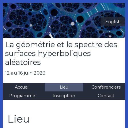
English
La géométrie et le spectre des
surfaces hyperboliques
aléatoires
12 au 16 juin 2023
Accueil
Lieu
Conférenciers
Programme
Inscription
Contact
Lieu