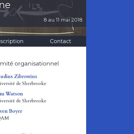
rne
8 au 11 mai 2018
nscription
Contact
mité organisationnel
udius Zibrowius
versité de Sherbrooke
am Watson
versité de Sherbrooke
ven Boyer
QAM