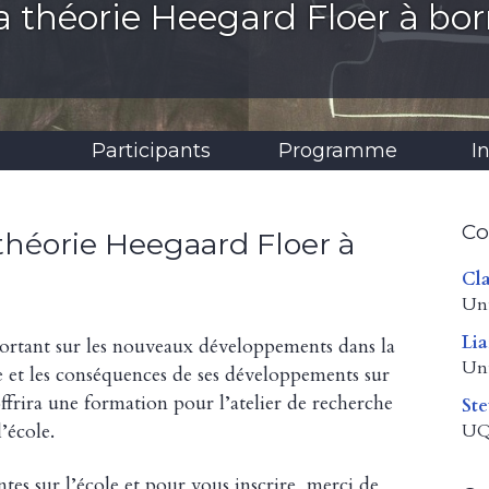
la théorie Heegard Floer à bo
Participants
Programme
I
Co
 théorie Heegaard Floer à
Cla
Uni
Li
ortant sur les nouveaux développements dans la
Uni
 et les conséquences de ses développements sur
ffrira une formation pour l’atelier de recherche
Ste
’école.
U
ntes sur l’école et pour vous inscrire, merci de